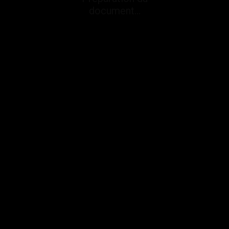
document...
Refuser
Accepter