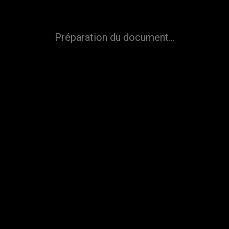
site web utilise des cookies afin d'optimiser votre expérience e
urer sa fréquentation. En cliquant sur « Accepter », vous consen
utilisation des cookies.
Préparation du document...
Paramétrer
Refuser
Accepter